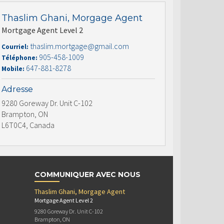
Thaslim Ghani, Morgage Agent
Mortgage Agent Level 2
thaslim.mortgage@gmail.com
Courriel:
905-458-1009
Téléphone:
647-881-8278
Mobile:
Adresse
9280 Goreway Dr. Unit C-102
Brampton, ON
L6T0C4, Canada
COMMUNIQUER AVEC NOUS
Thaslim Ghani, Morgage Agent
Mortgage Agent Level 2
9280 Goreway Dr. Unit C-102
Brampton, ON