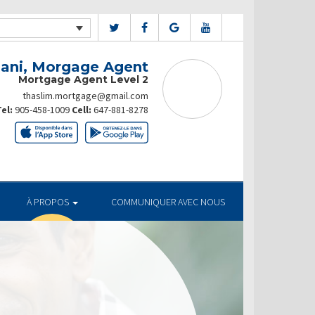
ani, Morgage Agent
Mortgage Agent Level 2
thaslim.mortgage@gmail.com
el:
905-458-1009
Cell:
647-881-8278
À PROPOS
COMMUNIQUER AVEC NOUS