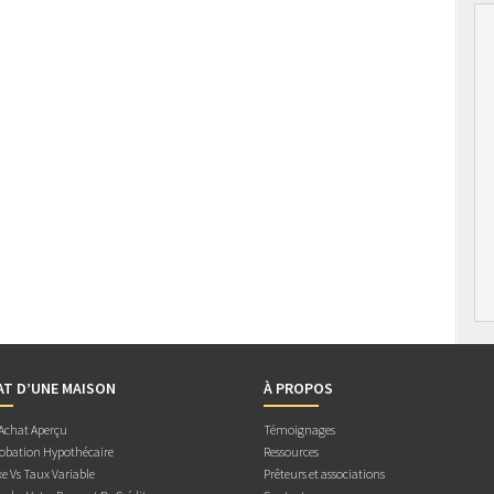
AT D’UNE MAISON
À PROPOS
 Achat Aperçu
Témoignages
obation Hypothécaire
Ressources
e Vs Taux Variable
Prêteurs et associations