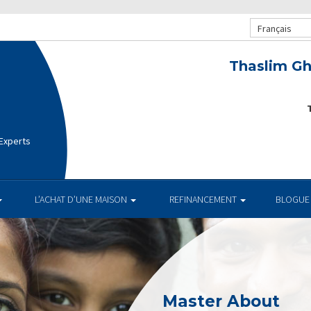
Français
Thaslim Gh
T
 Experts
L’ACHAT D’UNE MAISON
REFINANCEMENT
BLOGUE
Master About