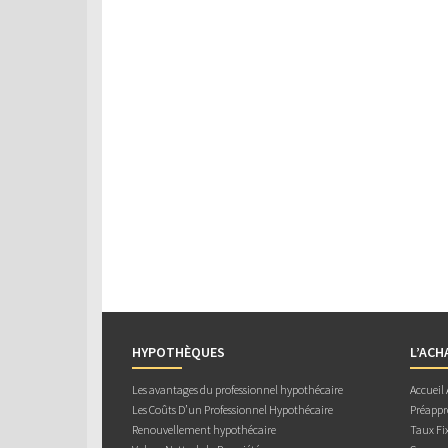
HYPOTHÈQUES
L’ACH
Les avantages du professionnel hypothécaire
Accueil
Les Coûts D’un Professionnel Hypothécaire
Préappr
Renouvellement hypothécaire
Taux Fix