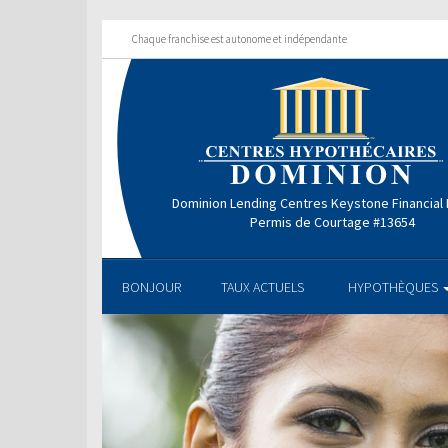
Chaque franchise est autonome et indépendante
Dominion Lending Centres Keystone Financial
Permis de Courtage #13654
BONJOUR
TAUX ACTUELS
HYPOTHÈQUES