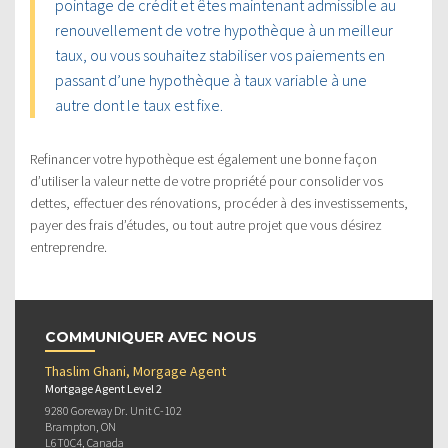
pointage de crédit et êtes maintenant admissible au
renouvellement de votre hypothèque à un meilleur
taux, ou vous souhaitez stabiliser vos paiements en
passant d’une hypothèque à taux variable à une
autre dont le taux est fixe.
Refinancer votre hypothèque est également une bonne façon
d’utiliser la valeur nette de votre propriété pour consolider vos
dettes, effectuer des rénovations, procéder à des investissements,
payer des frais d’études, ou tout autre projet que vous désirez
entreprendre.
COMMUNIQUER AVEC NOUS
Thaslim Ghani, Morgage Agent
Mortgage Agent Level 2
9280 Goreway Dr. Unit C-102
Brampton, ON
L6T0C4, Canada