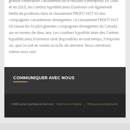
grande célébration canadienne de la réussite d’entreprise. En 2009
et en 2010, les Centres hypothécaires Dominion ont également
hérité de positions dans le classement PROFIT HOT 50 des
compagnies canadiennes émergentes. Le classement PROFIT HOT
50 classe les 50 plus grandes compagnies émergentes du Canada
sur un revenu de deux ans. Les courtiers hypothécaires des Centres
hypothécaires Dominion sont disponibles en tout temps, n’importe
où, que ce soit en soirée ou la fin de semaine. Nous viendrons
même vous voir!
COMMUNIQUER AVEC NOUS
© 2026 Centres Hypothécaires Dominion
Conditions d’utilisation
|
Politique de confidentialité