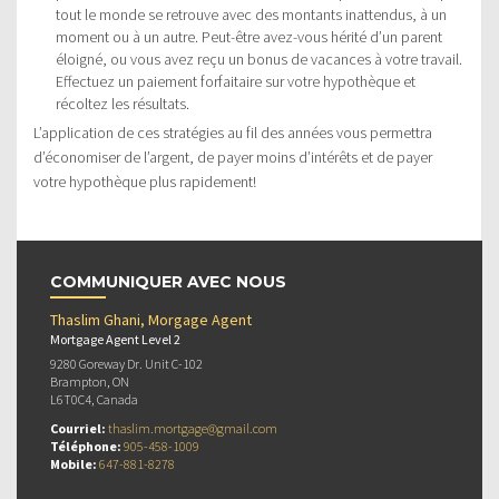
tout le monde se retrouve avec des montants inattendus, à un
moment ou à un autre. Peut-être avez-vous hérité d’un parent
éloigné, ou vous avez reçu un bonus de vacances à votre travail.
Effectuez un paiement forfaitaire sur votre hypothèque et
récoltez les résultats.
L’application de ces stratégies au fil des années vous permettra
d’économiser de l’argent, de payer moins d’intérêts et de payer
votre hypothèque plus rapidement!
COMMUNIQUER AVEC NOUS
Thaslim Ghani, Morgage Agent
Mortgage Agent Level 2
9280 Goreway Dr. Unit C-102
Brampton, ON
L6T0C4, Canada
Courriel:
thaslim.mortgage@gmail.com
Téléphone:
905-458-1009
Mobile:
647-881-8278